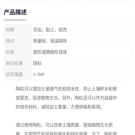
产品描述
材质
页岩，黏土，稻壳
特点
质量轻、保温隔热
外观
圆形或椭圆形球体
执行标准
国标
抗压强度
0.5MP
陶粒可以增加土壤通气性和排水性，防止土壤积水和根
部窒息，促进植物生长。另外，陶粒还可以作为盆栽中
的填充材料，减轻盆土重量，方便移植和管理。
通过使用陶粒，可以改善土壤质量，提高植物生长质
量，实现园艺和盆栽的美化和绿化效果。总之，陶粒是