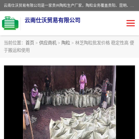
云南仕沃贸易有限公司是一家贵州陶粒生产厂家，陶粒业务覆盖贵阳、昆明、四川、云南、重庆等区域。批发贵阳陶粒、昆明陶粒、四川陶粒、云南陶粒、重庆陶粒，服务热线：*。仕沃贸易建材致力于建筑产业化、绿色建筑体系、产品和系统应用解决方案的企业。研发生产、销售和推广绿色建筑体系、建筑产业化体系的各种环保建筑产品。
云南仕沃贸易有限公司
当前位置：
首页
>
供应商机
>
陶粒
> 林芝陶粒批发价格 稳定性高 便
于搬运和使用
陶粒
卫生间回填陶粒
园林绿化陶粒
生物陶粒
陶粒砂
粘土陶粒
建筑陶粒
陶粒回填
轻质陶粒