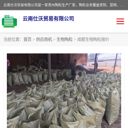
云南仕沃贸易有限公司是一家贵州陶粒生产厂家，陶粒业务覆盖贵阳、昆明、四川、云南、重庆等区域。批发贵阳陶粒、昆明陶粒、四川陶粒、云南陶粒、重庆陶粒，服务热线：*。仕沃贸易建材致力于建筑产业化、绿色建筑体系、产品和系统应用解决方案的企业。研发生产、销售和推广绿色建筑体系、建筑产业化体系的各种环保建筑产品。
云南仕沃贸易有限公司
当前位置：
首页
>
供应商机
>
生物陶粒
> 成都生物陶粒报价
陶粒
卫生间回填陶粒
园林绿化陶粒
生物陶粒
陶粒砂
粘土陶粒
建筑陶粒
陶粒回填
轻质陶粒