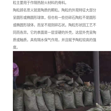
粒主要用于作隔热耐火材料的骨料。
陶粒顾名思义就是陶质的颗粒。陶粒的外观特征大部分
呈圆形或椭圆形球体，但也有一些仿碎石陶粒不是圆形
或椭圆形球体，而呈不规则碎石状。陶粒形状因工艺不
同而各异。它的表面是一层坚硬的外壳，这层外壳呈陶
质或釉质，具有隔水保气作用，并且赋予陶粒较高的强
度。