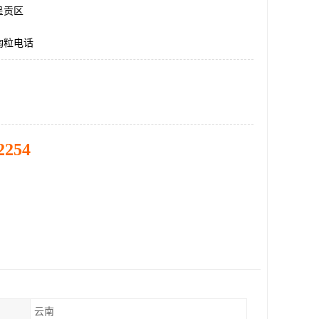
呈贡区
陶粒电话
2254
云南