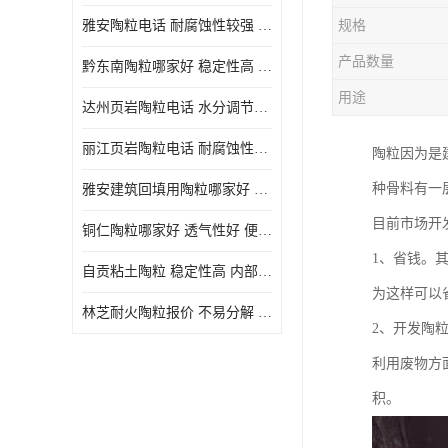
雅安陶粒电话 耐腐蚀性较强 长期使用寿命较长
规格
产品数量
黔东南陶粒哪家好 稳定性高 长期使用寿命较长
用途
达州页岩陶粒电话 水分调节性好 密度低 重量轻
丽江页岩陶粒电话 耐腐蚀性较强 便于搬运和使用
陶粒因为是
种骨料有一
雅安建筑回填用陶粒哪家好 孔隙率高 比重轻 密度较小
目前市场开
铜仁陶粒哪家好 透气性好 便于搬运和使用
1、省钱。
自贡粘土陶粒 稳定性高 内部空隙较大
为这样可以
林芝耐火陶粒报价 不易分解 便于搬运和使用
2、开发陶
利用废物方
积。