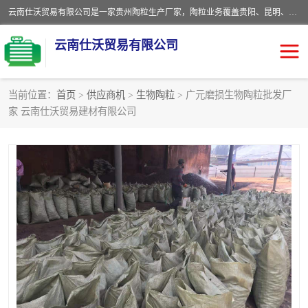
云南仕沃贸易有限公司是一家贵州陶粒生产厂家，陶粒业务覆盖贵阳、昆明、四川、云南、重庆等区域。批发贵阳陶粒、昆明陶粒、四川陶粒、云南陶粒、重庆陶粒，服务热线：*。仕沃贸易建材致力于建筑产业化、绿色建筑体系、产品和系统应用解决方案的企业。研发生产、销售和推广绿色建筑体系、建筑产业化体系的各种环保建筑产品。
云南仕沃贸易有限公司
当前位置：
首页
>
供应商机
>
生物陶粒
> 广元磨损生物陶粒批发厂
家 云南仕沃贸易建材有限公司
陶粒
卫生间回填陶粒
园林绿化陶粒
生物陶粒
陶粒砂
粘土陶粒
建筑陶粒
陶粒回填
轻质陶粒