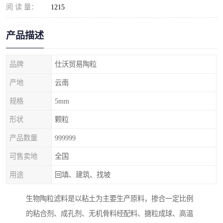
阅 读 量：
1215
产品描述
品牌
仕沃贸易陶粒
产地
云南
规格
5mm
形状
颗粒
产品数量
999999
可售卖地
全国
用途
回填、建筑、找坡
生物陶粒滤料是以粘土为主要生产原料，掺合一定比例
的粘合剂、成孔剂、无机骨料经配料、搪粒成球、高温