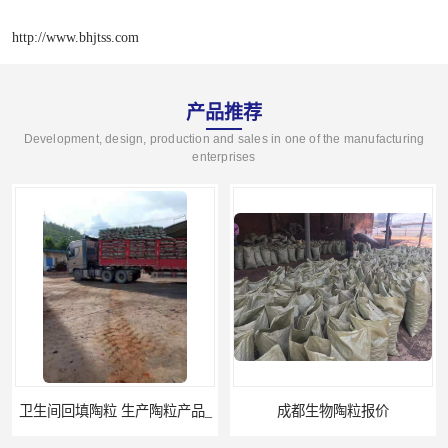
http://www.bhjtss.com
产品推荐
Development, design, production and sales in one of the manufacturing
enterprises
成都生物陶粒报价
丽江生物陶粒厂家