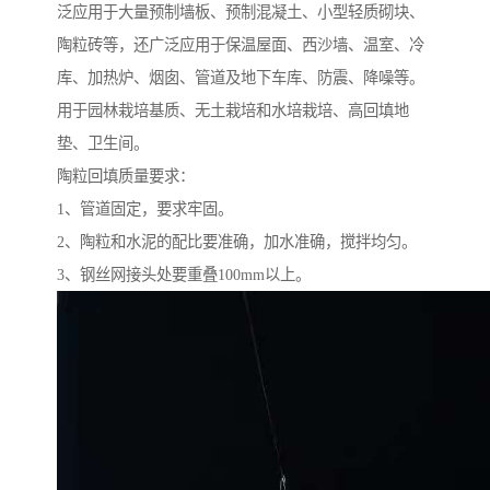
泛应用于大量预制墙板、预制混凝土、小型轻质砌块、
陶粒砖等，还广泛应用于保温屋面、西沙墙、温室、冷
库、加热炉、烟囱、管道及地下车库、防震、降噪等。
用于园林栽培基质、无土栽培和水培栽培、高回填地
垫、卫生间。
陶粒回填质量要求：
1、管道固定，要求牢固。
2、陶粒和水泥的配比要准确，加水准确，搅拌均匀。
3、钢丝网接头处要重叠100mm以上。