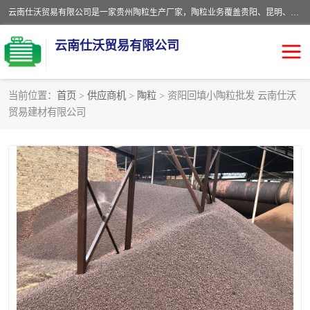
云南仕沃贸易有限公司是一家贵州陶粒生产厂家，陶粒业务覆盖贵阳、昆明、四川、云南、重庆等区域。批发贵阳陶粒、昆明陶粒、四川陶粒、云南陶粒、重庆陶粒，服务热线：*。仕沃贸易建材致力于建筑产业化、绿色建筑体系、产品和系统应用解决方案的企业。研发生产、销售和推广绿色建筑体系、建筑产业化体系的各种环保建筑产品。
云南仕沃贸易有限公司
当前位置：
首页
>
供应商机
>
陶粒
> 资阳回填小陶粒批发 云南仕沃
贸易建材有限公司
陶粒
卫生间回填陶粒
园林绿化陶粒
生物陶粒
陶粒砂
粘土陶粒
建筑陶粒
陶粒回填
轻质陶粒