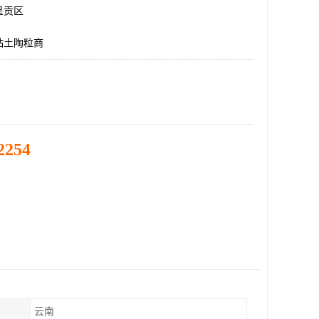
呈贡区
粘土陶粒商
2254
云南