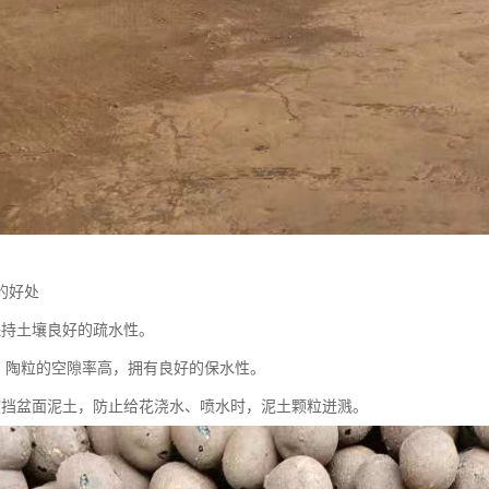
的好处
保持土壤良好的疏水性。
， 陶粒的空隙率高，拥有良好的保水性。
遮挡盆面泥土，防止给花浇水、喷水时，泥土颗粒迸溅。