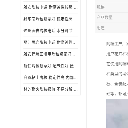
雅安陶粒电话 耐腐蚀性较强 长期使用寿命较长
规格
产品数量
黔东南陶粒哪家好 稳定性高 长期使用寿命较长
用途
达州页岩陶粒电话 水分调节性好 密度低 重量轻
丽江页岩陶粒电话 耐腐蚀性较强 便于搬运和使用
陶粒生产厂
用户花卉种
雅安建筑回填用陶粒哪家好 孔隙率高 比重轻 密度较小
在使用陶粒
铜仁陶粒哪家好 透气性好 便于搬运和使用
种类型的墙
自贡粘土陶粒 稳定性高 内部空隙较大
板、全装配
林芝耐火陶粒报价 不易分解 便于搬运和使用
础等，都可