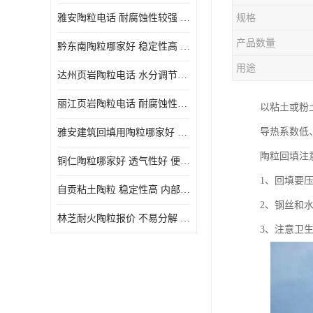
雅安陶粒电话 耐腐蚀性较强 长期使用寿命较长
规格
产品数量
黔东南陶粒哪家好 稳定性高 长期使用寿命较长
用途
达州页岩陶粒电话 水分调节性好 密度低 重量轻
丽江页岩陶粒电话 耐腐蚀性较强 便于搬运和使用
以粘土或粉
导热系数低
雅安建筑回填用陶粒哪家好 孔隙率高 比重轻 密度较小
陶粒回填注
铜仁陶粒哪家好 透气性好 便于搬运和使用
1、回填要
自贡粘土陶粒 稳定性高 内部空隙较大
2、钢丝和
林芝耐火陶粒报价 不易分解 便于搬运和使用
3、注意卫