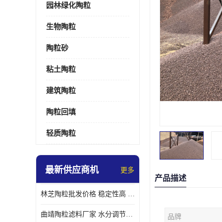
园林绿化陶粒
生物陶粒
陶粒砂
粘土陶粒
建筑陶粒
陶粒回填
轻质陶粒
最新供应商机
更多
产品描述
林芝陶粒批发价格 稳定性高 便于搬运和使用
曲靖陶粒滤料厂家 水分调节性好 长期使用寿命较长
品牌