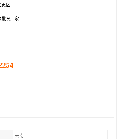
呈贡区
粒批发厂家
2254
云南