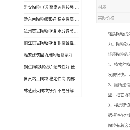
雅安陶粒电话 耐腐蚀性较强 长期使用寿命较长
材质
实际价格
黔东南陶粒哪家好 稳定性高 长期使用寿命较长
达州页岩陶粒电话 水分调节性好 密度低 重量轻
轻质陶粒的
丽江页岩陶粒电话 耐腐蚀性较强 便于搬运和使用
力。陶粒砂
轻质陶粒的
雅安建筑回填用陶粒哪家好 孔隙率高 比重轻 密度较小
1、植物种
铜仁陶粒哪家好 透气性好 便于搬运和使用
发展很快。
自贡粘土陶粒 稳定性高 内部空隙较大
2、厕所建
林芝耐火陶粒报价 不易分解 便于搬运和使用
些，把它填
3、楼房建
据报道在地
陶粒有着这