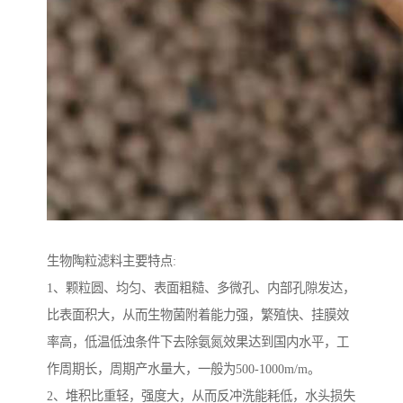
生物陶粒滤料主要特点:
1、颗粒圆、均匀、表面粗糙、多微孔、内部孔隙发达，
比表面积大，从而生物菌附着能力强，繁殖快、挂膜效
率高，低温低浊条件下去除氨氮效果达到国内水平，工
作周期长，周期产水量大，一般为500-1000m/m。
2、堆积比重轻，强度大，从而反冲洗能耗低，水头损失