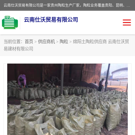
云南仕沃贸易有限公司是一家贵州陶粒生产厂家，陶粒业务覆盖贵阳、昆明、四川、云南、重庆等区域。批发贵阳陶粒、昆明陶粒、四川陶粒、云南陶粒、重庆陶粒，服务热线：*。仕沃贸易建材致力于建筑产业化、绿色建筑体系、产品和系统应用解决方案的企业。研发生产、销售和推广绿色建筑体系、建筑产业化体系的各种环保建筑产品。
云南仕沃贸易有限公司
当前位置：
首页
>
供应商机
>
陶粒
> 绵阳土陶粒供应商 云南仕沃贸
易建材有限公司
陶粒
卫生间回填陶粒
园林绿化陶粒
生物陶粒
陶粒砂
粘土陶粒
建筑陶粒
陶粒回填
轻质陶粒