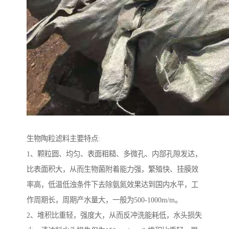
生物陶粒滤料主要特点:
1、颗粒圆、均匀、表面粗糙、多微孔、内部孔隙发达，
比表面积大，从而生物菌附着能力强，繁殖快、挂膜效
率高，低温低浊条件下去除氨氮效果达到国内水平，工
作周期长，周期产水量大，一般为500-1000m/m。
2、堆积比重轻，强度大，从而反冲洗能耗低，水头损失