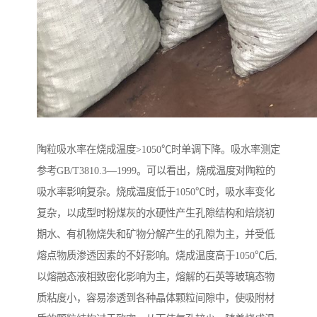
陶粒吸水率在烧成温度>1050℃时单调下降。吸水率测定
参考GB/T3810.3—1999。可以看出，烧成温度对陶粒的
吸水率影响复杂。烧成温度低于1050℃时，吸水率变化
复杂，以成型时粉煤灰的水硬性产生孔隙结构和焙烧初
期水、有机物烧失和矿物分解产生的孔隙为主，并受低
熔点物质渗透因素的不好影响。烧成温度高于1050℃后,
以熔融态液相致密化影响为主，熔解的石英等玻璃态物
质粘度小，容易渗透到各种晶体颗粒间隙中，使吸附材