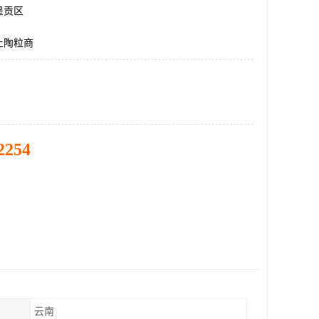
呈贡区
土陶粒商
2254
云南