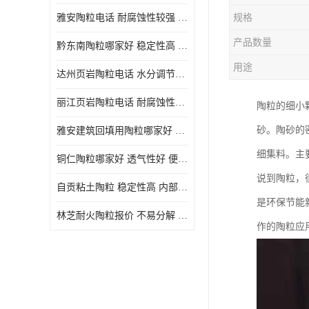
雅安陶粒电话 耐腐蚀性较强 长期使用寿命较长
规格
产品数量
黔东南陶粒哪家好 稳定性高 长期使用寿命较长
用途
达州页岩陶粒电话 水分调节性好 密度低 重量轻
丽江页岩陶粒电话 耐腐蚀性较强 便于搬运和使用
陶粒的细小
砂。陶砂的
雅安建筑回填用陶粒哪家好 孔隙率高 比重轻 密度较小
细集料。主
铜仁陶粒哪家好 透气性好 便于搬运和使用
说到陶粒，
自贡粘土陶粒 稳定性高 内部空隙较大
是环保节能
林芝耐火陶粒报价 不易分解 便于搬运和使用
作的陶粒应