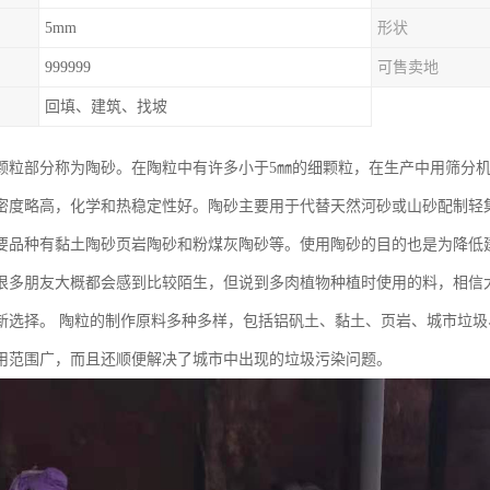
5mm
形状
999999
可售卖地
回填、建筑、找坡
颗粒部分称为陶砂。在陶粒中有许多小于5㎜的细颗粒，在生产中用筛分
密度略高，化学和热稳定性好。陶砂主要用于代替天然河砂或山砂配制轻
要品种有黏土陶砂页岩陶砂和粉煤灰陶砂等。使用陶砂的目的也是为降低
很多朋友大概都会感到比较陌生，但说到多肉植物种植时使用的料，相信
新选择。 陶粒的制作原料多种多样，包括铝矾土、黏土、页岩、城市垃
用范围广，而且还顺便解决了城市中出现的垃圾污染问题。