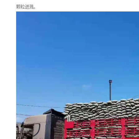
颗粒迸溅。