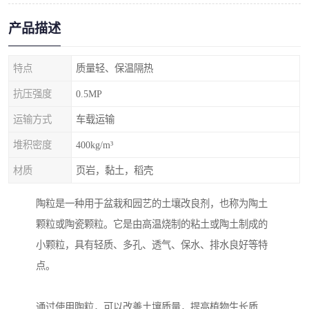
产品描述
特点
质量轻、保温隔热
抗压强度
0.5MP
运输方式
车载运输
堆积密度
400kg/m³
材质
页岩，黏土，稻壳
陶粒是一种用于盆栽和园艺的土壤改良剂，也称为陶土
颗粒或陶瓷颗粒。它是由高温烧制的粘土或陶土制成的
小颗粒，具有轻质、多孔、透气、保水、排水良好等特
点。
通过使用陶粒，可以改善土壤质量，提高植物生长质