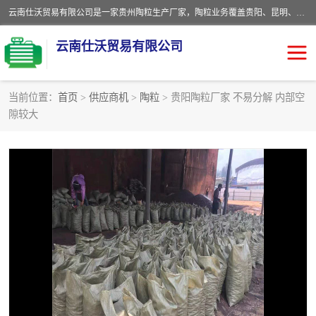
云南仕沃贸易有限公司是一家贵州陶粒生产厂家，陶粒业务覆盖贵阳、昆明、四川、云南、重庆等区域。批发贵阳陶粒、昆明陶粒、四川陶粒、云南陶粒、重庆陶粒，服务热线：*。仕沃贸易建材致力于建筑产业化、绿色建筑体系、产品和系统应用解决方案的企业。研发生产、销售和推广绿色建筑体系、建筑产业化体系的各种环保建筑产品。
云南仕沃贸易有限公司
当前位置：
首页
>
供应商机
>
陶粒
> 贵阳陶粒厂家 不易分解 内部空
隙较大
陶粒
卫生间回填陶粒
园林绿化陶粒
生物陶粒
陶粒砂
粘土陶粒
建筑陶粒
陶粒回填
轻质陶粒