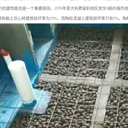
的抗震性能也是一个重要原因。1976年意大利费留利地区发生9级的强烈
架结构黏土空心砖建筑损坏率为33%，而陶粒混凝土建筑损坏率只有5%。