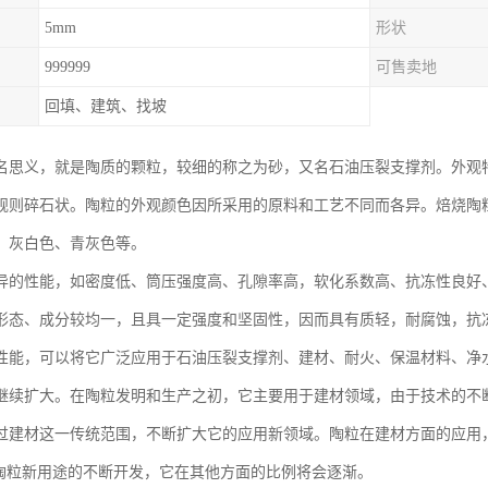
5mm
形状
999999
可售卖地
回填、建筑、找坡
名思义，就是陶质的颗粒，较细的称之为砂，又名石油压裂支撑剂。外观
规则碎石状。陶粒的外观颜色因所采用的原料和工艺不同而各异。焙烧陶
、灰白色、青灰色等。
异的性能，如密度低、筒压强度高、孔隙率高，软化系数高、抗冻性良好
形态、成分较均一，且具一定强度和坚固性，因而具有质轻，耐腐蚀，抗
性能，可以将它广泛应用于石油压裂支撑剂、建材、耐火、保温材料、净
继续扩大。在陶粒发明和生产之初，它主要用于建材领域，由于技术的不
过建材这一传统范围，不断扩大它的应用新领域。陶粒在建材方面的应用，
着陶粒新用途的不断开发，它在其他方面的比例将会逐渐。