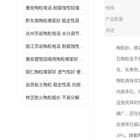
雅安陶粒电话 耐腐蚀性较强 长期使用寿命较长
规格
产品数量
黔东南陶粒哪家好 稳定性高 长期使用寿命较长
用途
达州页岩陶粒电话 水分调节性好 密度低 重量轻
丽江页岩陶粒电话 耐腐蚀性较强 便于搬运和使用
陶粒砂，顾
石陶粒呈不
雅安建筑回填用陶粒哪家好 孔隙率高 比重轻 密度较小
灰、灰黑色
铜仁陶粒哪家好 透气性好 便于搬运和使用
陶粒具有优
自贡粘土陶粒 稳定性高 内部空隙较大
内部多孔，
林芝耐火陶粒报价 不易分解 便于搬运和使用
这些优异的
越广，还在
应用早已超
20%。随