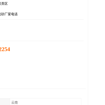
呈贡区
粒砂厂家电话
2254
云南