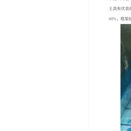
土具有优良
60%，框