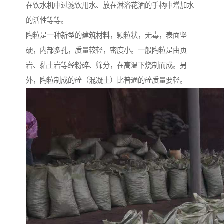
在饮水机中过滤饮用水、放在淋浴花洒的手柄中增加水
的活性等等。
陶粒是一种新型的建筑材料，颗粒状，无毒，表面坚
硬，内部多孔，质量较轻，密度小。一般陶粒是由页
岩、黏土岩等经粉碎、筛分，在高温下烧制而成。另
外，陶粒制成的砼（混凝土）比普通的砼质量要轻。