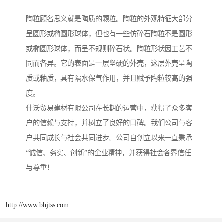
陶粒顾名思义就是陶质的颗粒。陶粒的外观特征大部分
呈圆形或椭圆形球体，但也有一些仿碎石陶粒不是圆形
或椭圆形球体，而呈不规则碎石状。陶粒形状因工艺不
同而各异。它的表面是一层坚硬的外壳，这层外壳呈陶
质或釉质，具有隔水保气作用，并且赋予陶粒较高的强
度。
仕沃贸易建材有限公司在长期的运营中，获得了众多客
户的信赖与支持，并树立了良好的口碑。我们公司与客
户共同成长与社会共同进步。公司自创立以来一直秉承
“诚信、务实、创新”的企业精神，并获得社会各界信任
与尊重！
http://www.bhjtss.com