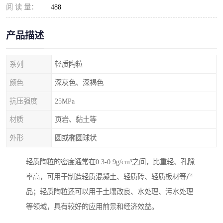
阅 读 量：
488
产品描述
系列
轻质陶粒
颜色
深灰色、深褐色
抗压强度
25MPa
材质
页岩、黏土等
外形
圆或椭圆球状
轻质陶粒的密度通常在0.3-0.9g/cm³之间，比重轻、孔隙
率高，可用于制造轻质混凝土、轻质砖、轻质板材等产
品；轻质陶粒还可以用于土壤改良、水处理、污水处理
等领域，具有较好的应用前景和经济效益。