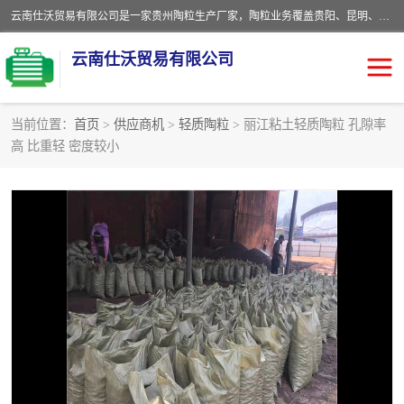
云南仕沃贸易有限公司是一家贵州陶粒生产厂家，陶粒业务覆盖贵阳、昆明、四川、云南、重庆等区域。批发贵阳陶粒、昆明陶粒、四川陶粒、云南陶粒、重庆陶粒，服务热线：*。仕沃贸易建材致力于建筑产业化、绿色建筑体系、产品和系统应用解决方案的企业。研发生产、销售和推广绿色建筑体系、建筑产业化体系的各种环保建筑产品。
云南仕沃贸易有限公司
当前位置：
首页
>
供应商机
>
轻质陶粒
> 丽江粘土轻质陶粒 孔隙率
高 比重轻 密度较小
陶粒
卫生间回填陶粒
园林绿化陶粒
生物陶粒
陶粒砂
粘土陶粒
建筑陶粒
陶粒回填
轻质陶粒