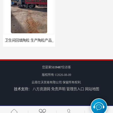
卫生间回填陶粒 生产陶粒产品_
成都生物陶粒报价
您是第
5119487
位访客
版权所有 ©2026-08-09
云南仕沃贸易有限公司
保留所有权利.
技术支持：
八方资源网
免责声明
管理员入口
网站地图
丽江生物陶粒厂家
自贡小陶粒陶粒