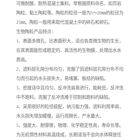
可做耐酸、耐热混凝土集料。常根据原料命名，如页岩
陶粒、黏土陶粒等。陶粒的粒径一般为5～20㎜的粒径为
25㎜。陶粒一般用来取代混凝土中的碎石和卵石。
生物陶粒产品特点：
1、表面多微孔，比表面积大，适合各类微生物的生长，
在其表面能形成稳定的、高活性的生物膜，处理出水水
质高。
2、滤料层孔隙分布均匀，克服了因滤料层孔隙分布不均
匀而引起的水头损失大，易堵塞、板结的缺陷。
3、密度适中且均匀，反冲洗容易进行，能耗低，反冲洗
中不跑料。克服了反冲洗难于控制和跑料的缺陷。
4、采用很好的粒径级配，纳污能力强，滤料利用率高，
水头损失增加缓慢，运行周期长，产水量大。
5、强度大、耐摩擦，物理、化学稳定性高，寿命长等。
为无机惰性材料高温烧成，长期浸泡不会向水体释放任