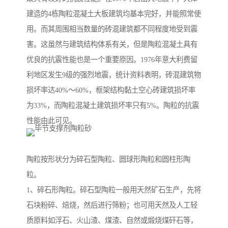
建造的4栋陶粒混凝土大板建筑均基本完好，并能照常使
用。而其周围相当数量的砖混建筑都不同程度地受到震
害。这虽然与建筑结构体系有关，但是陶粒混凝土具有
优良的抗震性能也是一个重要原因。1976年意大利费留
利地区发生9级的强烈地震，统计资料表明，砖混建筑物
损坏率达40%～60%，框架结构黏土空心砖建筑损坏率
为33%，而陶粒混凝土建筑损坏率只有5%。陶粒的抗震
性能由此可见。
陶粒按形状分为碎石型陶粒、圆球形陶粒和圆柱形陶
粒。
1、碎石形陶粒。碎石型陶粒一般用天然矿石生产，先将
石块粉碎、焙烧，然后进行筛粉；也可用天然及人工轻
质原料如浮石、火山渣、煤渣、自然或煅烧煤矸石等，