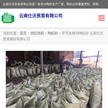
云南仕沃贸易有限公司是一家贵州陶粒生产厂家，陶粒业务覆盖贵阳、昆明、四川、云南、重庆等区域。批发贵阳陶粒、昆明陶粒、四川陶粒、云南陶粒、重庆陶粒，服务热线：*。仕沃贸易建材致力于建筑产业化、绿色建筑体系、产品和系统应用解决方案的企业。研发生产、销售和推广绿色建筑体系、建筑产业化体系的各种环保建筑产品。
云南仕沃贸易有限公司
当前位置：
首页
>
供应商机
>
陶粒砂
> 毕节支撑剂陶粒砂 云南仕沃
贸易建材有限公司
陶粒
卫生间回填陶粒
园林绿化陶粒
生物陶粒
陶粒砂
粘土陶粒
建筑陶粒
陶粒回填
轻质陶粒