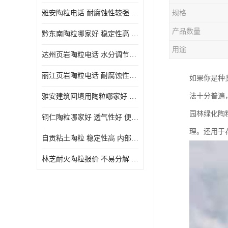
雅安陶粒电话 耐腐蚀性较强 长期使用寿命较长
规格
产品数量
黔东南陶粒哪家好 稳定性高 长期使用寿命较长
用途
达州页岩陶粒电话 水分调节性好 密度低 重量轻
丽江页岩陶粒电话 耐腐蚀性较强 便于搬运和使用
如果你是种
法十分普遍
雅安建筑回填用陶粒哪家好 孔隙率高 比重轻 密度较小
园林绿化陶
铜仁陶粒哪家好 透气性好 便于搬运和使用
理。还用于
自贡粘土陶粒 稳定性高 内部空隙较大
林芝耐火陶粒报价 不易分解 便于搬运和使用