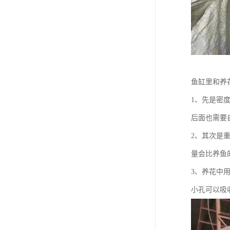
鱼缸里和养
1、先是密
后面也需要
2、其次是
量会比养鱼
3、养花中
小孔可以吸