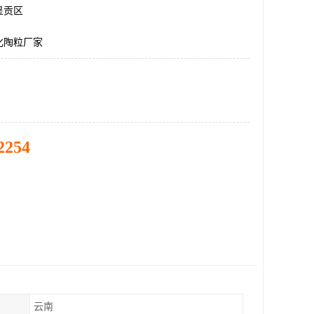
呈贡区
化陶粒厂家
2254
云南