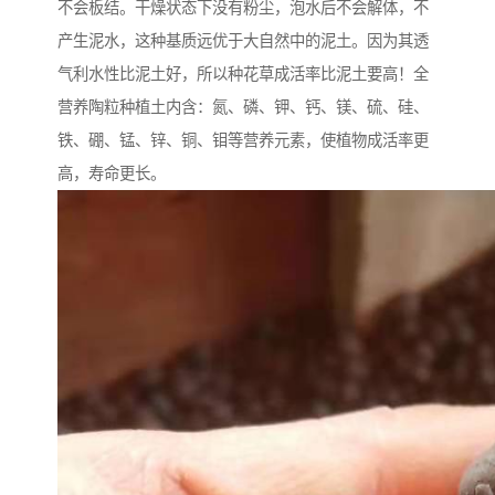
不会板结。干燥状态下没有粉尘，泡水后不会解体，不
产生泥水，这种基质远优于大自然中的泥土。因为其透
气利水性比泥土好，所以种花草成活率比泥土要高！全
营养陶粒种植土内含：氮、磷、钾、钙、镁、硫、硅、
铁、硼、锰、锌、铜、钼等营养元素，使植物成活率更
高，寿命更长。