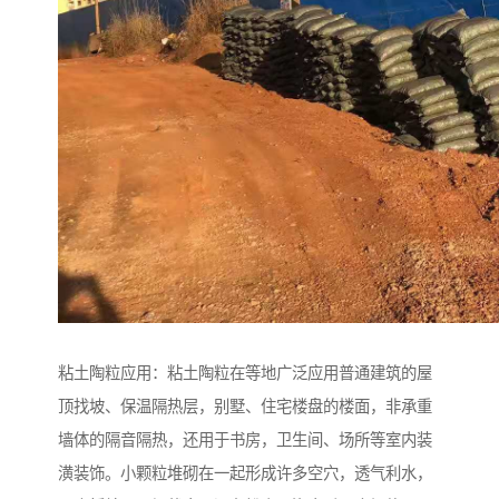
粘土陶粒应用：粘土陶粒在等地广泛应用普通建筑的屋
顶找坡、保温隔热层，别墅、住宅楼盘的楼面，非承重
墙体的隔音隔热，还用于书房，卫生间、场所等室内装
潢装饰。小颗粒堆砌在一起形成许多空穴，透气利水，