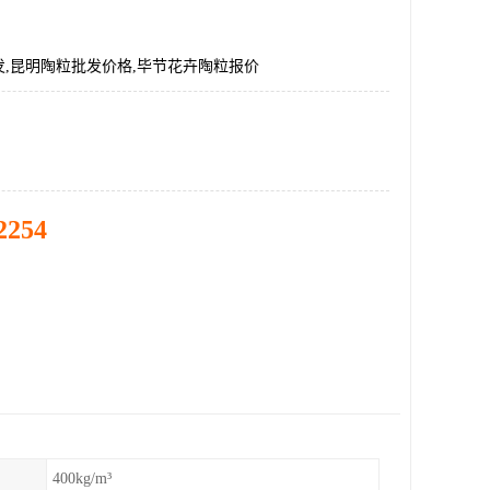
,昆明陶粒批发价格,毕节花卉陶粒报价
2254
400kg/m³