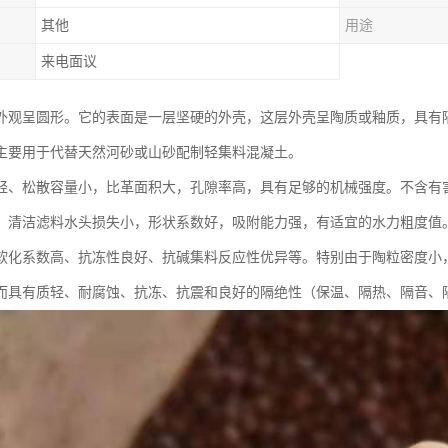
其他
用途
来电面议
外观呈圆形。它的表面是一层坚硬的外壳，这层外壳呈陶质或釉质，具有
主要用于代替天然河砂或山砂配制轻集料混凝土。
轻、松散容量小，比革面积大，孔隙率高，具有足够的机械强度。不含有
。清洁滤料水头损失小，形状系数好，吸附能力强，有适宜的水力粗度值
软化系数高、抗冻性良好、抗碱集料反应性优异等。特别由于陶粒密度小
而具有质轻、耐腐蚀、抗冻、抗震和良好的隔绝性（保温、隔热、隔音、