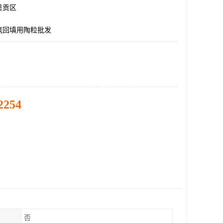
呈贡区
筑回填用陶粒批发
2254
否