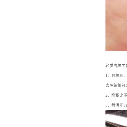
轻质陶粒主
1、颗粒圆
去除氨氮效果
2、堆积比
3、截污能力强