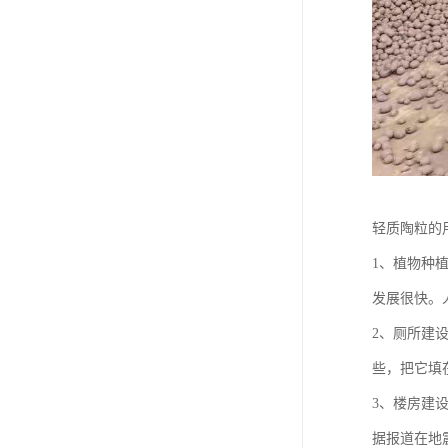
轻质陶粒的
1、植物种
发展很快。
2、厕所建
些，把它填
3、楼房建
据报道在地