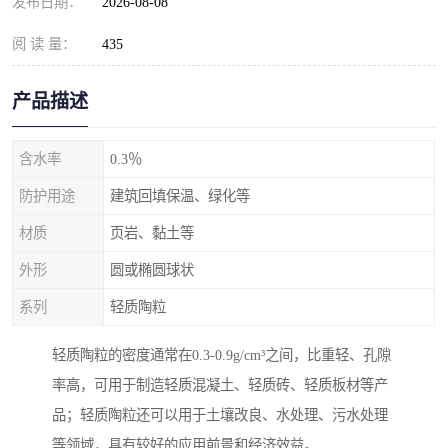
发布日期：
2026-08-08
阅 读 量：
435
产品描述
含水率
0.3％
防护用途
建筑回填保温、绿化等
材质
页岩、黏土等
外形
圆或椭圆球状
系列
轻质陶粒
轻质陶粒的密度通常在0.3-0.9g/cm³之间，比重轻、孔隙
率高，可用于制造轻质混凝土、轻质砖、轻质板材等产
品；轻质陶粒还可以用于土壤改良、水处理、污水处理
等领域，具有较好的应用前景和经济效益。