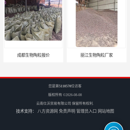
价
丽江生物陶粒厂家
您是第
5110570
位访客
版权所有 ©2026-08-08
云南仕沃贸易有限公司
保留所有权利.
技术支持：
八方资源网
免责声明
管理员入口
网站地图
自贡小陶粒陶粒
日喀则土陶粒电话