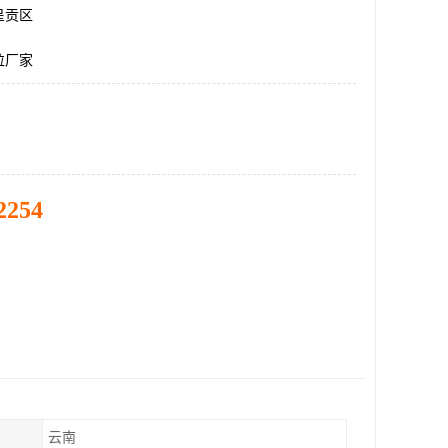
呈贡区
粒厂家
2254
云南