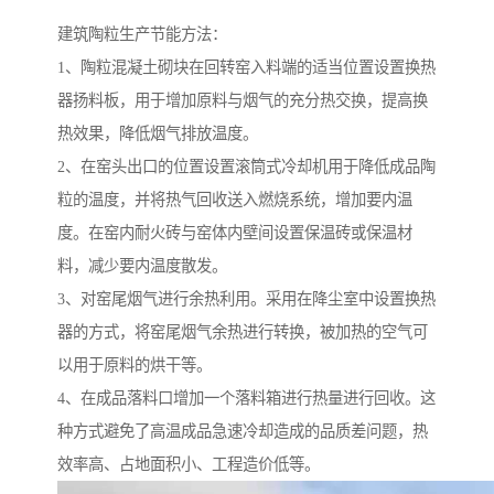
建筑陶粒生产节能方法：
1、陶粒混凝土砌块在回转窑入料端的适当位置设置换热
器扬料板，用于增加原料与烟气的充分热交换，提高换
热效果，降低烟气排放温度。
2、在窑头出口的位置设置滚筒式冷却机用于降低成品陶
粒的温度，并将热气回收送入燃烧系统，增加要内温
度。在窑内耐火砖与窑体内壁间设置保温砖或保温材
料，减少要内温度散发。
3、对窑尾烟气进行余热利用。采用在降尘室中设置换热
器的方式，将窑尾烟气余热进行转换，被加热的空气可
以用于原料的烘干等。
4、在成品落料口增加一个落料箱进行热量进行回收。这
种方式避免了高温成品急速冷却造成的品质差问题，热
效率高、占地面积小、工程造价低等。