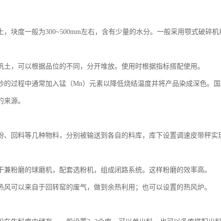
土，块度一般为300~500mm左右，含有少量的水分。一般采用颚式破
矾土，可以根据品位的不同，分开堆放。使用时根据指标搭配使用。
砂的过程中通常加入锰（Mn）元素以降低烧结温度并将产品染成深色。国内
的来源。
粉、回料等几种物料，分别被输送到各自的料库，库下设置调速皮带秤实
干兼粉磨的球磨机，配套选粉机，组成闭路系统。这样粉磨的效率高。
热风可以来自于回转窑的废气，做到余热利用；也可以设置的热风炉。