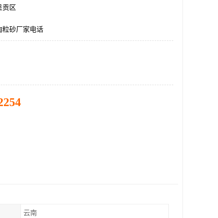
呈贡区
陶粒砂厂家电话
2254
云南