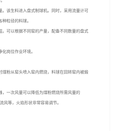
料。
量。该生料进入盘式制球机。同时，采用流量计可
各种粒径的料球。
程。可以根据不同窑的产量，配备不同数量的盘式
净化岗位作业环境。
时煤粉从窑头喷入窑内燃烧，料球在回转窑内被煅
器，一次风量可以降低为煤粉燃烧所需风量的
轴流风等，火焰形状非常容易调节。