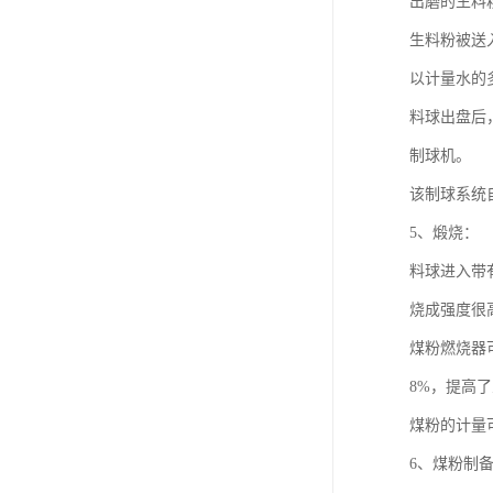
出磨的生料
生料粉被送
以计量水的
料球出盘后
制球机。
该制球系统
5、煅烧：
料球进入带
烧成强度很
煤粉燃烧器
8%，提高
煤粉的计量
6、煤粉制