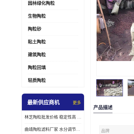
园林绿化陶粒
生物陶粒
陶粒砂
粘土陶粒
建筑陶粒
陶粒回填
轻质陶粒
最新供应商机
更多
产品描述
林芝陶粒批发价格 稳定性高 便于搬运和使用
曲靖陶粒滤料厂家 水分调节性好 长期使用寿命较长
品牌