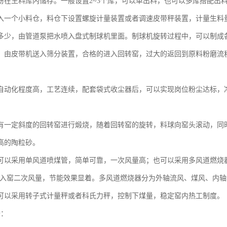
粉在生料库内储存。一般设置2~3个库，可以单出料，也可以多库搭配出
入一个小料仓，料仓下设置螺旋计量装置或者调速皮带秤装置，计量生料
多少，由管道泵把水喷入盘式制球机里面。制球机旋转过程中，可以制成
，由皮带机送入筛分装置，合格的进入回转窑，过大的返回到原料粉磨流
自动化程度高，工艺连续，配套袋式收尘器后，可以实现岗位粉尘达标，
有一定斜度的回转窑进行煅烧，随着回转窑的旋转，料球向窑头滚动，同
高的陶粒砂。
可以采用单风道喷煤管，简单可靠，一次风量高；也可以采用多风道燃烧
了入窑二次风量，节能效果显着。多风道燃烧器分为外轴流风、煤风、内
可以采用转子式计量秤或者科氏力秤，控制下煤量，稳定窑内热工制度。
备：