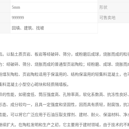
5mm
形状
999999
可售卖地
回填、建筑、找坡
岩。以黏土质页岩、板岩等经破碎、筛分，或粉磨后成球，烧胀而成的粒
为：经破碎、筛分、烧胀而成的普通型页岩陶粒；经粉磨、成球、烧胀而
粉煤灰陶粒、页岩陶粒适用于保温用的、结构保温用的轻集料混凝土，也
集料混凝土小型空心砌块和轻质隔墙板。
异的性能，如密度低、筒压强度高、孔隙率高，软化系数高、抗冻性良好
形态、成分较均一，且具一定强度和坚固性，因而具有质轻，耐腐蚀，抗
性能，可以将它广泛应用于石油压裂支撑剂、建材、耐火、保温材料、净
继续扩大。在陶粒发明和生产之初，它主要用于建材领域，由于技术的不