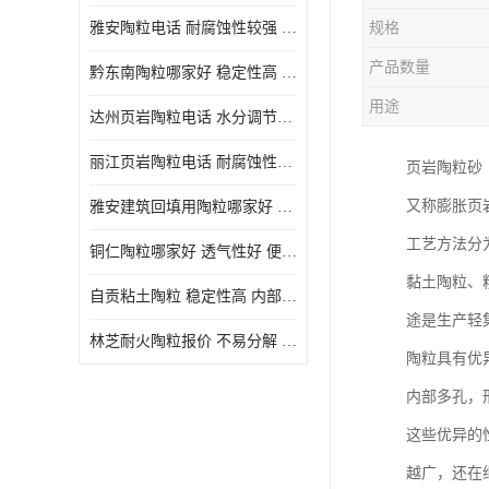
雅安陶粒电话 耐腐蚀性较强 长期使用寿命较长
规格
产品数量
黔东南陶粒哪家好 稳定性高 长期使用寿命较长
用途
达州页岩陶粒电话 水分调节性好 密度低 重量轻
丽江页岩陶粒电话 耐腐蚀性较强 便于搬运和使用
页岩陶粒砂
又称膨胀页
雅安建筑回填用陶粒哪家好 孔隙率高 比重轻 密度较小
工艺方法分
铜仁陶粒哪家好 透气性好 便于搬运和使用
黏土陶粒、
自贡粘土陶粒 稳定性高 内部空隙较大
途是生产轻
林芝耐火陶粒报价 不易分解 便于搬运和使用
陶粒具有优
内部多孔，
这些优异的
越广，还在