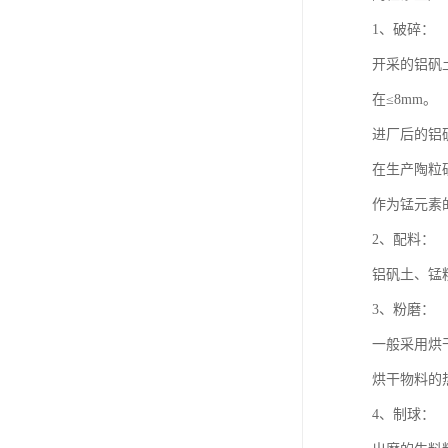
1、破碎：
开采的铝矾
在≤8mm。
进厂后的铝
在生产陶粒
作为锰元素
2、配料：
铝矾土、锰
3、粉磨：
一般采用烘
烘干物料的
4、制球：