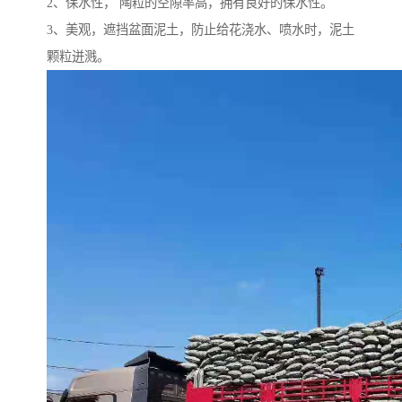
2、保水性， 陶粒的空隙率高，拥有良好的保水性。
3、美观，遮挡盆面泥土，防止给花浇水、喷水时，泥土
颗粒迸溅。