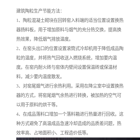
建筑陶粒生产节能方法：
1、陶粒混凝土砌块在回转窑入料端的适当位置设置换热
器扬料板，用于增加原料与烟气的充分热交换，提高换
热效果，降低烟气排放温度。
2、在窑头出口的位置设置滚筒式冷却机用于降低成品陶
粒的温度，并将热气回收送入燃烧系统，增加要内温
度。在窑内耐火砖与窑体内壁间设置保温砖或保温材
料，减少要内温度散发。
3、对窑尾烟气进行余热利用。采用在降尘室中设置换热
器的方式，将窑尾烟气余热进行转换，被加热的空气可
以用于原料的烘干等。
4、在成品落料口增加一个落料箱进行热量进行回收。这
种方式避免了高温成品急速冷却造成的品质差问题，热
效率高、占地面积小、工程造价低等。