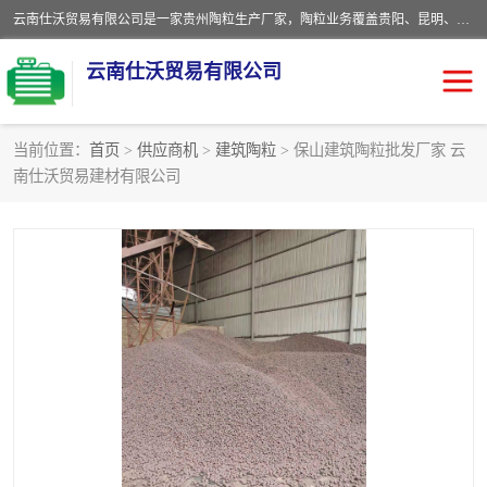
云南仕沃贸易有限公司是一家贵州陶粒生产厂家，陶粒业务覆盖贵阳、昆明、四川、云南、重庆等区域。批发贵阳陶粒、昆明陶粒、四川陶粒、云南陶粒、重庆陶粒，服务热线：*。仕沃贸易建材致力于建筑产业化、绿色建筑体系、产品和系统应用解决方案的企业。研发生产、销售和推广绿色建筑体系、建筑产业化体系的各种环保建筑产品。
云南仕沃贸易有限公司
当前位置：
首页
>
供应商机
>
建筑陶粒
> 保山建筑陶粒批发厂家 云
南仕沃贸易建材有限公司
陶粒
卫生间回填陶粒
园林绿化陶粒
生物陶粒
陶粒砂
粘土陶粒
建筑陶粒
陶粒回填
轻质陶粒