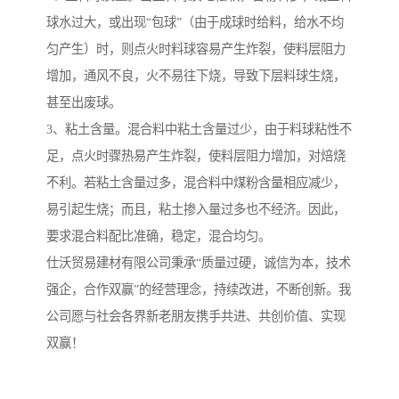
球水过大，或出现“包球”（由于成球时给料，给水不均
匀产生）时，则点火时料球容易产生炸裂，使料层阻力
增加，通风不良，火不易往下烧，导致下层料球生烧，
甚至出废球。
3、粘土含量。混合料中粘土含量过少，由于料球粘性不
足，点火时骤热易产生炸裂，使料层阻力增加，对焙烧
不利。若粘土含量过多，混合料中煤粉含量相应减少，
易引起生烧；而且，粘土掺入量过多也不经济。因此，
要求混合料配比准确，稳定，混合均匀。
仕沃贸易建材有限公司秉承“质量过硬，诚信为本，技术
强企，合作双赢”的经营理念，持续改进，不断创新。我
公司愿与社会各界新老朋友携手共进、共创价值、实现
双赢！