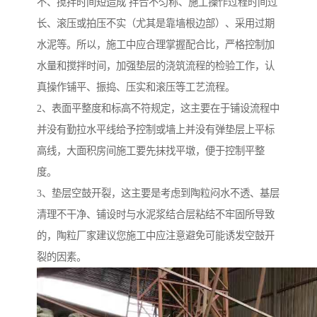
不、搅拌时间短造成 拌合不匀称、施工操作过程时间过
长、滚压或拍压不实（尤其是靠墙根边部）、采用过期
水泥等。所以，施工中应合理掌握配合比，严格控制加
水量和搅拌时间，加强垫层的浇筑流程的检验工作，认
真操作铺平、振捣、压实和滚压等工艺流程。
2、表面平整度和标高不符规定，这主要在于铺设流程中
并没有勤拉水平线给予控制或墙上并没有弹垫层上平标
高线，大面积房间施工要先抹找平墩，便于控制平整
度。
3、垫层空鼓开裂，这主要是考虑到陶粒闷水不透、基层
清理不干净、铺设时与水泥浆结合层粘结不牢固所导致
的，陶粒厂家建议您施工中应注意避免可能诱发空鼓开
裂的因素。