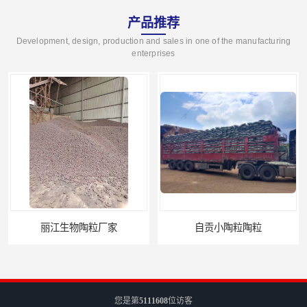
产品推荐
Development, design, production and sales in one of the manufacturing
enterprises
丽江生物陶粒厂家
自贡小陶粒陶粒
您是第
5111608
位访客