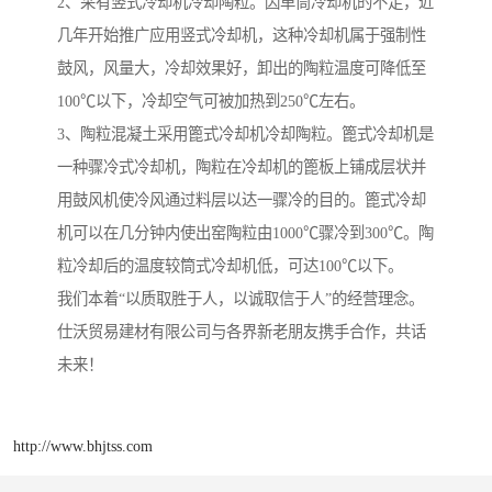
2、采有竖式冷却机冷却陶粒。因单筒冷却机的不足，近
几年开始推广应用竖式冷却机，这种冷却机属于强制性
鼓风，风量大，冷却效果好，卸出的陶粒温度可降低至
100℃以下，冷却空气可被加热到250℃左右。
3、陶粒混凝土采用篦式冷却机冷却陶粒。篦式冷却机是
一种骤冷式冷却机，陶粒在冷却机的篦板上铺成层状并
用鼓风机使冷风通过料层以达一骤冷的目的。篦式冷却
机可以在几分钟内使出窑陶粒由1000℃骤冷到300℃。陶
粒冷却后的温度较筒式冷却机低，可达100℃以下。
我们本着“以质取胜于人，以诚取信于人”的经营理念。
仕沃贸易建材有限公司与各界新老朋友携手合作，共话
未来！
http://www.bhjtss.com