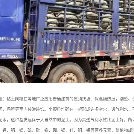
用：粘土陶粒在等地广泛应用普通建筑的屋顶找坡、保温隔热层，别墅、
间、场所等室内装潢装饰。小颗粒堆砌在一起形成许多空穴，透气利水，
泥水，这种基质远优于大自然中的泥土。因为其透气利水性比泥土好，所
、钾、钙、镁、硫、硅、铁、硼、锰、锌、铜、钼等营养元素，使植物成