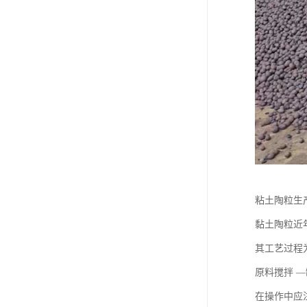
粘土陶粒生
黏土陶粒近
其工艺过程
原料搅拌 —
在操作中应