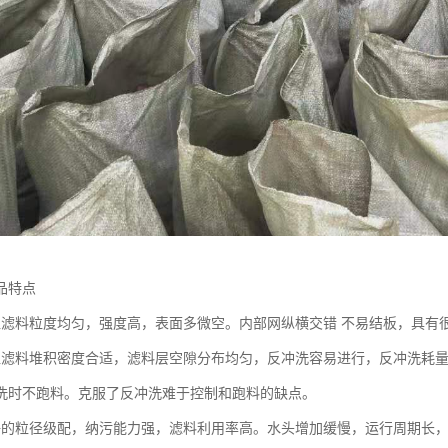
品特点
粒滤料粒度均匀，强度高，表面多微空。内部网纵横交错 不易结板，具有
粒滤料堆积密度合适，滤料层空隙分布均匀，反冲洗容易进行，反冲洗耗
洗时不跑料。克服了反冲洗难于控制和跑料的缺点。
好的粒径级配，纳污能力强，滤料利用率高。水头增加缓慢，运行周期长