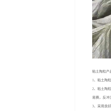
粘土陶粒产
1、粘土陶
2、粘土陶
易赛，反冲
3、采用良