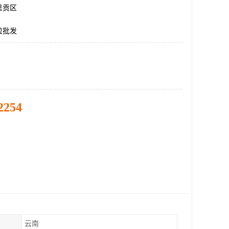
呈贡区
粒批发
2254
云南