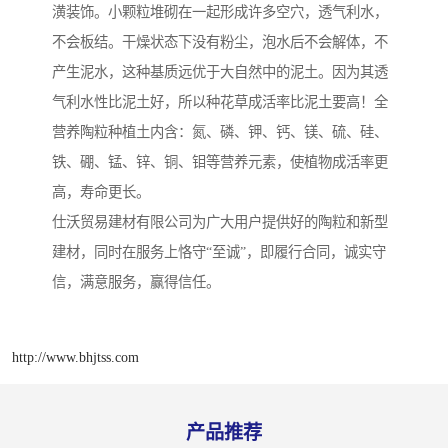
潢装饰。小颗粒堆砌在一起形成许多空穴，透气利水，
不会板结。干燥状态下没有粉尘，泡水后不会解体，不
产生泥水，这种基质远优于大自然中的泥土。因为其透
气利水性比泥土好，所以种花草成活率比泥土要高！全
营养陶粒种植土内含：氮、磷、钾、钙、镁、硫、硅、
铁、硼、锰、锌、铜、钼等营养元素，使植物成活率更
高，寿命更长。
仕沃贸易建材有限公司为广大用户提供好的陶粒和新型
建材，同时在服务上恪守“至诚”，即履行合同，诚实守
信，满意服务，赢得信任。
http://www.bhjtss.com
产品推荐