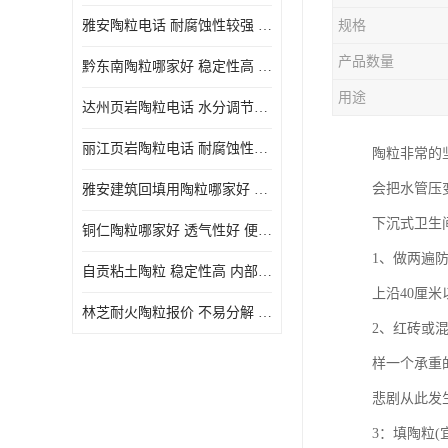
雅安陶粒电话 耐腐蚀性较强 长期使用寿命较长
规格
产品数量
黔东南陶粒哪家好 稳定性高 长期使用寿命较长
用途
达州页岩陶粒电话 水分调节性好 密度低 重量轻
丽江页岩陶粒电话 耐腐蚀性较强 便于搬运和使用
陶粒非常的
会把水管压
雅安建筑回填用陶粒哪家好 孔隙率高 比重轻 密度较小
下沉式卫生
铜仁陶粒哪家好 透气性好 便于搬运和使用
1、做两遍
自贡粘土陶粒 稳定性高 内部空隙较大
上沿40厘
林芝耐火陶粒报价 不易分解 便于搬运和使用
2、红砖或
样一个承重
悲剧从此发
3：填陶粒