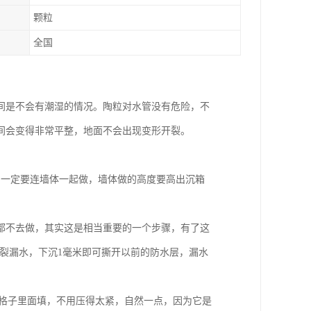
颗粒
全国
间是不会有潮湿的情况。陶粒对水管没有危险，不
间会变得非常平整，地面不会出现变形开裂。
）一定要连墙体一起做，墙体做的高度要高出沉箱
多人都不去做，其实这是相当重要的一个步骤，有了这
开裂漏水，下沉1毫米即可撕开以前的防水层，漏水
与格子里面填，不用压得太紧，自然一点，因为它是