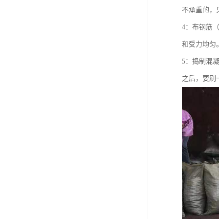
不承重的，
4：布钢筋（
和受力均匀
5：捣制混
之后，要刷