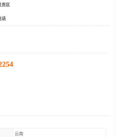
呈贡区
电话
2254
云南