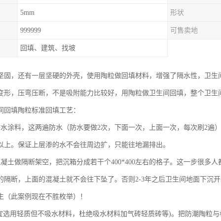
5mm
形状
999999
可售卖地
回填、建筑、找坡
坚固，还有一层坚硬的外壳，使用陶粒做回填材料，增强了隔水性，卫生
变形，压弯压断，不是吸附能力比较好，用陶粒做卫生间回填，整个卫生
间回填陶粒标准回填工艺：
防水涂料，这两遍防水（防水要做2次，下面一次，上面一次，每次刷2遍
米以上。保证上层渗的水不会往周边扩，只能往地漏排出。
混凝土做隔断架空，把沉箱分成若干个400*400左右的格子。这一步很
的隔断，上面的混凝土就不会往下坠了。否则2-3年之后卫生间地面下沉
生（此案例现在不胜枚举）！
(宜选用轻质但不吸水材料，杜绝吸水材料加气砖轻质砖等)。把防潮陶粒