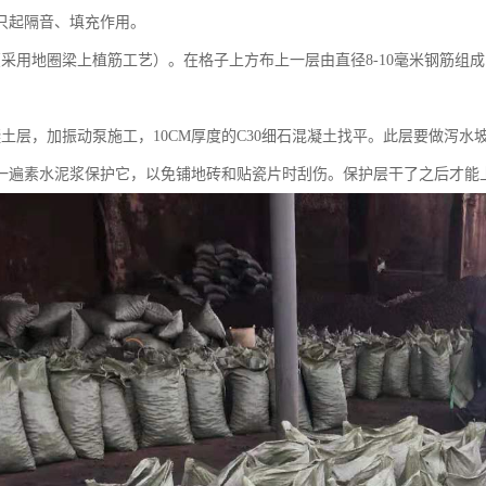
只起隔音、填充作用。
采用地圈梁上植筋工艺）。在格子上方布上一层由直径8-10毫米钢筋组成的
。
凝土层，加振动泵施工，10CM厚度的C30细石混凝土找平。此层要做泻
一遍素水泥浆保护它，以免铺地砖和贴瓷片时刮伤。保护层干了之后才能