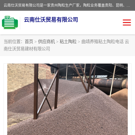
云南仕沃贸易有限公司是一家贵州陶粒生产厂家，陶粒业务覆盖贵阳、昆明、四川、云南、重庆等区域。批发贵阳陶粒、昆明陶粒、四川陶粒、云南陶粒、重庆陶粒，服务热线：*。仕沃贸易建材致力于建筑产业化、绿色建筑体系、产品和系统应用解决方案的企业。研发生产、销售和推广绿色建筑体系、建筑产业化体系的各种环保建筑产品。
云南仕沃贸易有限公司
当前位置：
首页
>
供应商机
>
粘土陶粒
> 曲靖养殖粘土陶粒电话 云
南仕沃贸易建材有限公司
陶粒
卫生间回填陶粒
园林绿化陶粒
生物陶粒
陶粒砂
粘土陶粒
建筑陶粒
陶粒回填
轻质陶粒