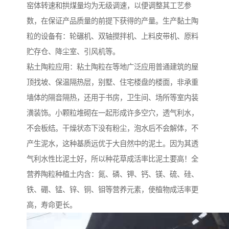
窑体转速和拱煤量均为无级调速，以便调整其工艺参
数，在保证产品质量的前提下获得的产量。生产黏土陶
粒的设备有：轮碾机、双轴搅拌机、上料皮带机、原料
贮存仓、降尘室、引风机等。
粘土陶粒应用：粘土陶粒在等地广泛应用普通建筑的屋
顶找坡、保温隔热层，别墅、住宅楼盘的楼面，非承重
墙体的隔音隔热，还用于书房，卫生间、场所等室内装
潢装饰。小颗粒堆砌在一起形成许多空穴，透气利水，
不会板结。干燥状态下没有粉尘，泡水后不会解体，不
产生泥水，这种基质远优于大自然中的泥土。因为其透
气利水性比泥土好，所以种花草成活率比泥土要高！全
营养陶粒种植土内含：氮、磷、钾、钙、镁、硫、硅、
铁、硼、锰、锌、铜、钼等营养元素，使植物成活率更
高，寿命更长。