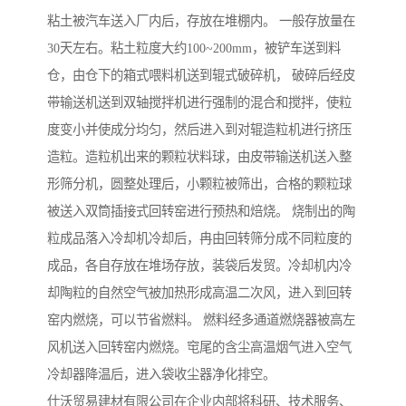
粘土被汽车送入厂内后，存放在堆棚内。 一般存放量在
30天左右。粘土粒度大约100~200mm，被铲车送到料
仓，由仓下的箱式喂料机送到辊式破碎机， 破碎后经皮
带输送机送到双轴搅拌机进行强制的混合和搅拌，使粒
度变小并使成分均匀，然后进入到对辊造粒机进行挤压
造粒。造粒机出来的颗粒状料球，由皮带输送机送入整
形筛分机，圆整处理后，小颗粒被筛出，合格的颗粒球
被送入双筒插接式回转窑进行预热和焙烧。 烧制出的陶
粒成品落入冷却机冷却后，冉由回转筛分成不同粒度的
成品，各自存放在堆场存放，装袋后发贸。冷却机内冷
却陶粒的自然空气被加热形成高温二次风，进入到回转
窑内燃烧，可以节省燃料。 燃料经多通道燃烧器被高左
风机送入回转窑内燃烧。窀尾的含尘高温烟气进入空气
冷却器降温后，进入袋收尘器净化排空。
仕沃贸易建材有限公司在企业内部将科研、技术服务、