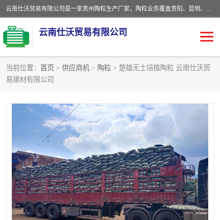
云南仕沃贸易有限公司是一家贵州陶粒生产厂家，陶粒业务覆盖贵阳、昆明、四川、云南、重庆等区域。批发贵阳陶粒、昆明陶粒、四川陶粒、云南陶粒、重庆陶粒，服务热线：*。仕沃贸易建材致力于建筑产业化、绿色建筑体系、产品和系统应用解决方案的企业。研发生产、销售和推广绿色建筑体系、建筑产业化体系的各种环保建筑产品。
云南仕沃贸易有限公司
当前位置：
首页
>
供应商机
>
陶粒
> 楚雄无土培植陶粒 云南仕沃贸
易建材有限公司
陶粒
卫生间回填陶粒
园林绿化陶粒
生物陶粒
陶粒砂
粘土陶粒
建筑陶粒
陶粒回填
轻质陶粒