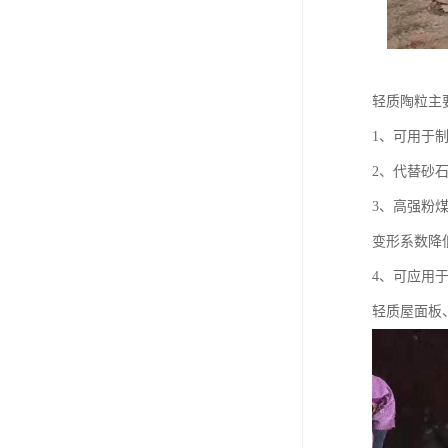
轻质陶粒主
1、可用于
2、代替砂
3、高强粉
变形系数降
4、可应用
轻质屋面板