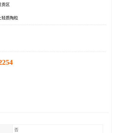
呈贡区
土轻质陶粒
2254
否