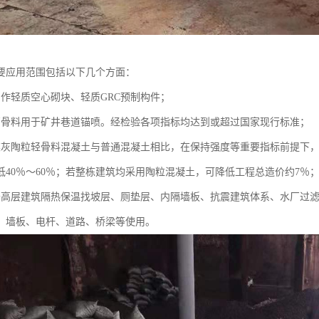
要应用范围包括以下几个方面：
制作轻质空心砌块、轻质GRC预制构件；
石骨料用于矿井巷道锚喷。经检验各项指标均达到或超过国家现行标准；
煤灰陶粒轻骨料混凝土与普通混凝土相比，在保持强度等重要指标前提下，自
低40％～60％；若整栋建筑均采用陶粒混凝土，可降低工程总造价约7％
于高层建筑隔热保温找坡层、厕垫层、内隔墙板、抗震建筑体系、水厂过
、墙板、电杆、道路、桥梁等使用。