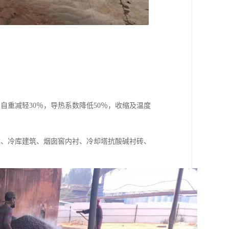
重减轻30％，导热系数降低50％，收缩及温度
；
滤、冷库建筑、烟囱窖内衬、冷却塔抗酸碱衬砖、