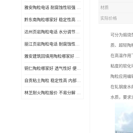
雅安陶粒电话 耐腐蚀性较强 长期使用寿命较长
材质
实际价格
黔东南陶粒哪家好 稳定性高 长期使用寿命较长
达州页岩陶粒电话 水分调节性好 密度低 重量轻
可分为煅烧
丽江页岩陶粒电话 耐腐蚀性较强 便于搬运和使用
质、超轻陶
在高温作用
雅安建筑回填用陶粒哪家好 孔隙率高 比重轻 密度较小
粘度的软化
铜仁陶粒哪家好 透气性好 便于搬运和使用
陶粒应用编
自贡粘土陶粒 稳定性高 内部空隙较大
在轧钢废水
林芝耐火陶粒报价 不易分解 便于搬运和使用
水质，要求浊