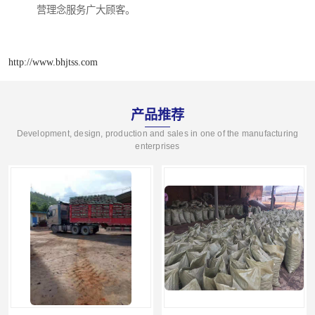
营理念服务广大顾客。
http://www.bhjtss.com
产品推荐
Development, design, production and sales in one of the manufacturing
enterprises