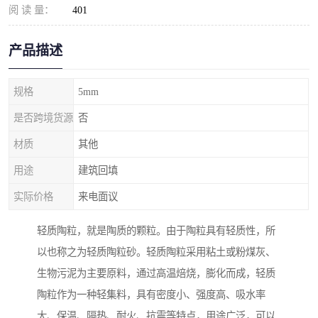
阅 读 量：
401
产品描述
规格
5mm
是否跨境货源
否
材质
其他
用途
建筑回填
实际价格
来电面议
轻质陶粒，就是陶质的颗粒。由于陶粒具有轻质性，所
以也称之为轻质陶粒砂。轻质陶粒采用粘土或粉煤灰、
生物污泥为主要原料，通过高温焙烧，膨化而成，轻质
陶粒作为一种轻集料，具有密度小、强度高、吸水率
大、保温、隔热、耐火、抗震等特点，用途广泛，可以