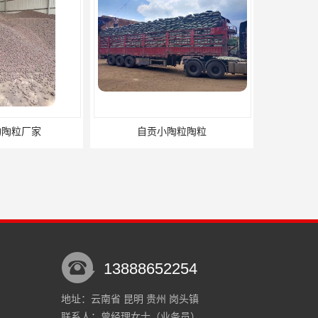
小陶粒陶粒
日喀则土陶粒电话
13888652254
地址：云南省 昆明 贵州 岗头镇
联系人：曾经理
女士
（业务员）